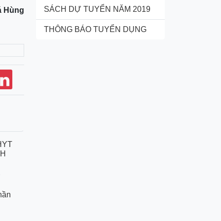
SÁCH DỰ TUYỂN NĂM 2019
á Hùng
THÔNG BÁO TUYỂN DỤNG
HYT
NH
7
hần