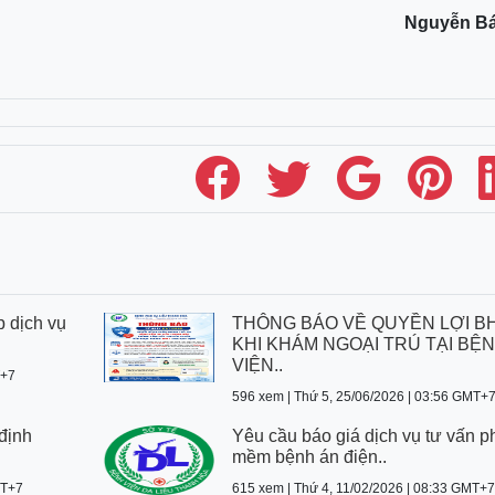
Nguyễn B
p dịch vụ
THÔNG BÁO VỀ QUYỀN LỢI B
KHI KHÁM NGOẠI TRÚ TẠI BỆ
VIỆN..
T+7
596 xem | Thứ 5, 25/06/2026 | 03:56 GMT+
định
Yêu cầu báo giá dịch vụ tư vấn p
.
mềm bệnh án điện..
MT+7
615 xem | Thứ 4, 11/02/2026 | 08:33 GMT+7