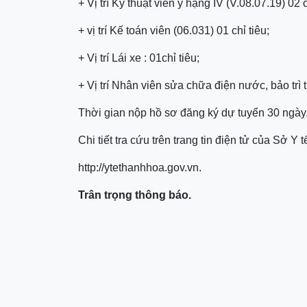
+ Vị trí Kỹ thuật viên y hạng IV (V.08.07.19) 02 c
+ vị trí Kế toán viên (06.031) 01 chỉ tiêu;
+ Vị trí Lái xe : 01chỉ tiêu;
+ Vị trí Nhân viên sửa chữa điện nước, bảo trì th
Thời gian nộp hồ sơ đăng ký dự tuyển 30 ngày,
Chi tiết tra cứu trên trang tin điện tử của Sở Y
http://ytethanhhoa.gov.vn.
Trân trọng thông báo.