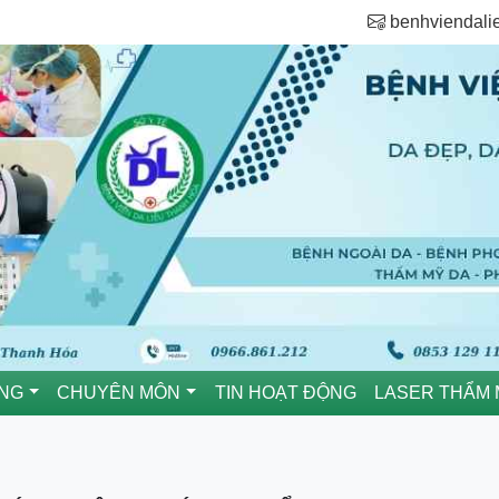
benhviendal
ÒNG
CHUYÊN MÔN
TIN HOẠT ĐỘNG
LASER THẨM 