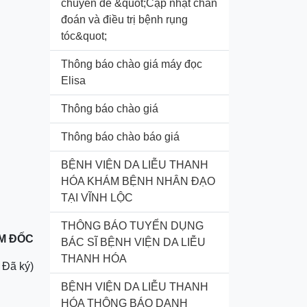
chuyên đề &quot;Cập nhật chẩn
đoán và điều trị bệnh rụng
tóc&quot;
Thông báo chào giá máy đọc
Elisa
Thông báo chào giá
Thông báo chào báo giá
BỆNH VIỆN DA LIỄU THANH
HÓA KHÁM BỆNH NHÂN ĐẠO
TẠI VĨNH LỘC
THÔNG BÁO TUYỂN DỤNG
M ĐỐC
BÁC SĨ BỆNH VIỆN DA LIỄU
THANH HÓA
( Đã ký)
BỆNH VIỆN DA LIỄU THANH
HÓA THÔNG BÁO DANH