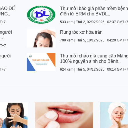
SAO ĐỂ
Thư mời báo giá phần mềm bệnh
NG..
điện tử ERM cho BVDL..
MT+7
533 xem | Thứ 2, 02/02/2026 | 02:37 GMT+
 người
Rụng tóc xơ hóa trán
..
700 xem | Thứ 5, 18/12/2025 | 04:20 GMT+
MT+7
 người
Thư mời chào giá cung cấp Màn
100% nguyên sinh cho Bệnh..
MT+7
624 xem | Thứ 5, 04/12/2025 | 09:14 GMT+