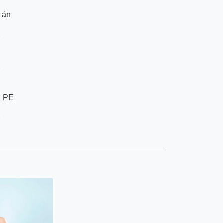
 án
7
7
g PE
7