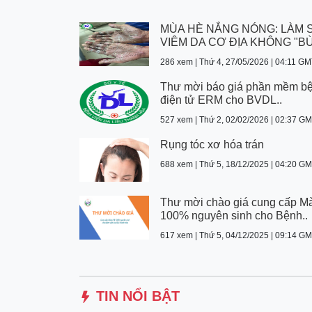
MÙA HÈ NẮNG NÓNG: LÀM 
VIÊM DA CƠ ĐỊA KHÔNG "BÙ
286 xem | Thứ 4, 27/05/2026 | 04:11 G
Thư mời báo giá phần mềm b
điện tử ERM cho BVDL..
527 xem | Thứ 2, 02/02/2026 | 02:37 G
Rụng tóc xơ hóa trán
688 xem | Thứ 5, 18/12/2025 | 04:20 G
Thư mời chào giá cung cấp M
100% nguyên sinh cho Bệnh..
617 xem | Thứ 5, 04/12/2025 | 09:14 G
TIN NỔI BẬT