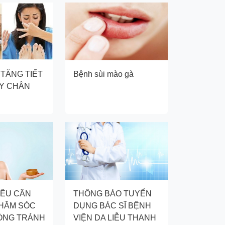
 TĂNG TIẾT
Bệnh sùi mào gà
AY CHÂN
IỀU CẦN
THÔNG BÁO TUYỂN
CHĂM SÓC
DỤNG BÁC SĨ BỆNH
ÒNG TRÁNH
VIỆN DA LIỄU THANH