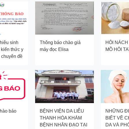
hiêu sinh
Thông báo chào giá
HÔI NÁCH
 kiến thức y
máy đọc Elisa
MỒ HÔI T
c chuyên đề
hẩn đoán và
 rụng tóc"
hào báo
BỆNH VIỆN DA LIỄU
NHỮNG Đ
THANH HÓA KHÁM
BIẾT VỀ 
BỆNH NHÂN ĐẠO TẠI
DA VÀ PH