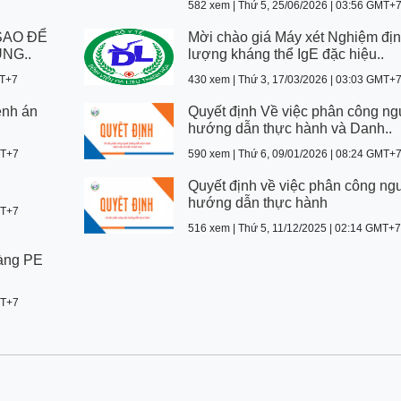
582 xem | Thứ 5, 25/06/2026 | 03:56 GMT+
SAO ĐỂ
Mời chào giá Máy xét Nghiệm đị
NG..
lượng kháng thể IgE đặc hiệu..
MT+7
430 xem | Thứ 3, 17/03/2026 | 03:03 GMT+
ệnh án
Quyết định Về việc phân công ng
hướng dẫn thực hành và Danh..
MT+7
590 xem | Thứ 6, 09/01/2026 | 08:24 GMT+
Quyết định về việc phân công ng
hướng dẫn thực hành
MT+7
516 xem | Thứ 5, 11/12/2025 | 02:14 GMT+7
àng PE
MT+7