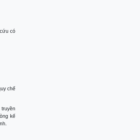
 cứu có
quy chế
 truyền
hòng kế
nh.