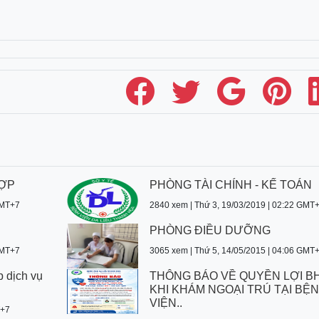
HỢP
PHÒNG TÀI CHÍNH - KẾ TOÁN
GMT+7
2840 xem | Thứ 3, 19/03/2019 | 02:22 GMT
PHÒNG ĐIỀU DƯỠNG
GMT+7
3065 xem | Thứ 5, 14/05/2015 | 04:06 GMT
p dịch vụ
THÔNG BÁO VỀ QUYỀN LỢI B
KHI KHÁM NGOẠI TRÚ TẠI BỆ
VIỆN..
T+7