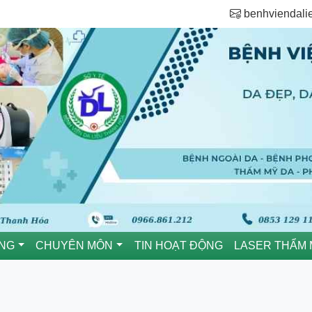
benhviendal
ÒNG
CHUYÊN MÔN
TIN HOẠT ĐỘNG
LASER THẨM 