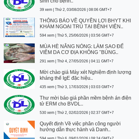
sinh cho bệnh..
39 xem | Thứ 2, 03/08/2026 | 08:06 GMT+7
THÔNG BÁO VỀ QUYỀN LỢI BHYT KHI
KHÁM NGOẠI TRÚ TẠI BỆNH VIỆN..
594 xem | Thứ 5, 25/06/2026 | 03:56 GMT+7
MÙA HÈ NẮNG NÓNG: LÀM SAO ĐỂ
VIÊM DA CƠ ĐỊA KHÔNG "BÙNG..
291 xem | Thứ 4, 27/05/2026 | 04:11 GMT+7
Mời chào giá Máy xét Nghiệm định lượng
kháng thể IgE đặc hiệu..
435 xem | Thứ 3, 17/03/2026 | 03:03 GMT+7
Thư mời báo giá phần mềm bệnh án điện
tử ERM cho BVDL..
530 xem | Thứ 2, 02/02/2026 | 02:37 GMT+7
Quyết định Về việc phân công người
hướng dẫn thực hành và Danh..
594 xem | Thứ 6, 09/01/2026 | 08:24 GMT+7