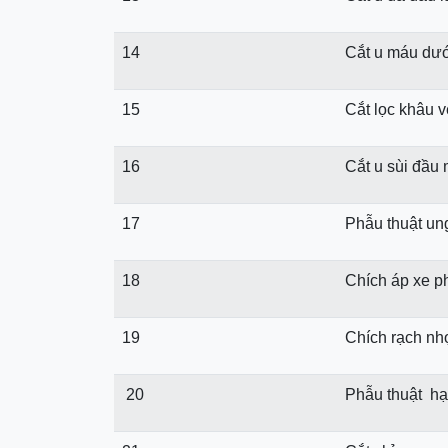
14
Cắt u máu dướ
15
Cắt lọc khâu 
16
Cắt u sùi đầu
17
Phẫu thuật ung
18
Chích áp xe 
19
Chích rạch nh
20
Phẫu thuật hạ