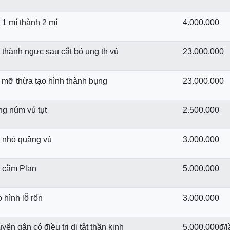
 1 mí thành 2 mí
4.000.000
 thành ngực sau cắt bỏ ung th­ vú
23.000.000
t mỡ thừa tạo hình thành bụng
23.000.000
ng núm vú tụt
2.500.000
u nhỏ quầng vú
3.000.000
t cằm Plan
5.000.000
 hình lỗ rốn
3.000.000
yển gân có điều trị dị tật thần kinh
5.000.000đ/l