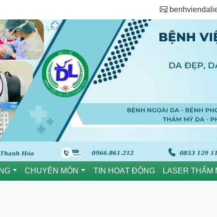
benhviendal
ÒNG
CHUYÊN MÔN
TIN HOẠT ĐỘNG
LASER THẨM 