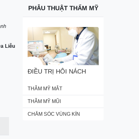
PHẪU THUẬT THẨM MỸ
anh
a Liễu
ĐIỀU TRỊ HÔI NÁCH
THẪM MỸ MẮT
THẪM MỸ MŨI
CHĂM SÓC VÙNG KÍN