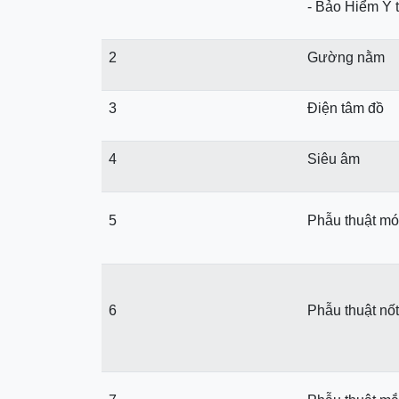
- Bảo Hiểm Y 
2
Gường nằm
3
Điện tâm đồ
4
Siêu âm
5
Phẫu thuật mó
6
Phẫu thuật nốt