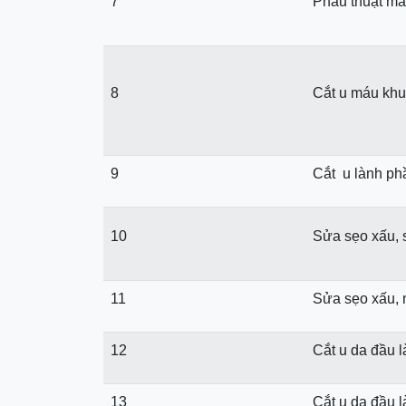
7
Phẫu thuật mắ
8
Cắt u máu khu
9
Cắt u lành p
10
Sửa sẹo xấu, 
11
Sửa sẹo xấu, 
12
Cắt u da đầu l
13
Cắt u da đầu l