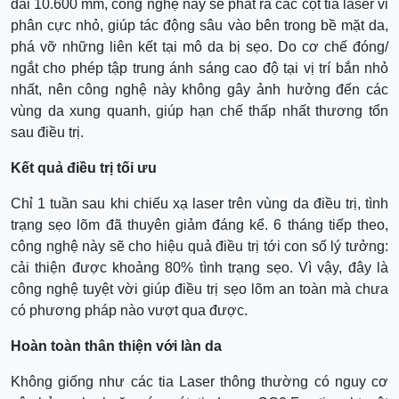
dài 10.600 mm, công nghệ này sẽ phát ra các cột tia laser vi
phân cực nhỏ, giúp tác động sâu vào bên trong bề mặt da,
phá vỡ những liên kết tại mô da bị sẹo. Do cơ chế đóng/
ngắt cho phép tập trung ánh sáng cao độ tại vị trí bắn nhỏ
nhất, nên công nghệ này không gây ảnh hưởng đến các
vùng da xung quanh, giúp hạn chế thấp nhất thương tổn
sau điều trị.
Kết quả điều trị tối ưu
Chỉ 1 tuần sau khi chiếu xạ laser trên vùng da điều trị, tình
trạng sẹo lõm đã thuyên giảm đáng kể. 6 tháng tiếp theo,
công nghệ này sẽ cho hiệu quả điều trị tới con số lý tưởng:
cải thiện được khoảng 80% tình trạng sẹo. Vì vậy, đây là
công nghệ tuyệt vời giúp điều trị sẹo lõm an toàn mà chưa
có phương pháp nào vượt qua được.
Hoàn toàn thân thiện với làn da
Không giống như các tia Laser thông thường có nguy cơ