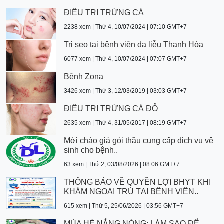
ĐIỀU TRỊ TRỨNG CÁ
2238 xem | Thứ 4, 10/07/2024 | 07:10 GMT+7
Trị sẹo tại bệnh viện da liễu Thanh Hóa
6077 xem | Thứ 4, 10/07/2024 | 07:07 GMT+7
Bệnh Zona
3426 xem | Thứ 3, 12/03/2019 | 03:03 GMT+7
ĐIỀU TRỊ TRỨNG CÁ ĐỎ
2635 xem | Thứ 4, 31/05/2017 | 08:19 GMT+7
Mời chào giá gói thầu cung cấp dịch vụ vệ
sinh cho bệnh..
63 xem | Thứ 2, 03/08/2026 | 08:06 GMT+7
THÔNG BÁO VỀ QUYỀN LỢI BHYT KHI
KHÁM NGOẠI TRÚ TẠI BỆNH VIỆN..
615 xem | Thứ 5, 25/06/2026 | 03:56 GMT+7
MÙA HÈ NẮNG NÓNG: LÀM SAO ĐỂ