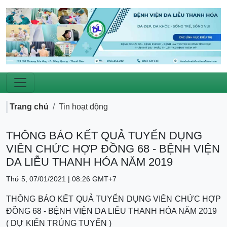
Trang chủ
Tin hoạt động
THÔNG BÁO KẾT QUẢ TUYỂN DỤNG
VIÊN CHỨC HỢP ĐỒNG 68 - BỆNH VIỆN
DA LIỄU THANH HÓA NĂM 2019
Thứ 5, 07/01/2021 | 08:26 GMT+7
THÔNG BÁO KẾT QUẢ TUYỂN DỤNG VIÊN CHỨC HỢP
ĐỒNG 68 - BỆNH VIỆN DA LIỄU THANH HÓA NĂM 2019
( DỰ KIẾN TRÚNG TUYỂN )